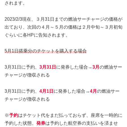
されます。
2023/2/3現在、３月31日までの燃油サーチャージの価格が
出ており、次回の４月～５月の価格は２月中旬～３月初旬
ぐらいに各HPに告知されます。
5月1日
搭乗
分
のチケットを購入する場合
3月31日に予約、
3月31日
に発券した場合→
3月
の燃油サー
チャージが徴収される
3月31日に予約、
4月1日
に発券した場合→
4月
の燃油サー
チャージが徴収される
※
予約
はチケット代をまだ払っておらず、座席を一時的に
予約した状態。
発券
は予約した航空券の支払いを済ませ