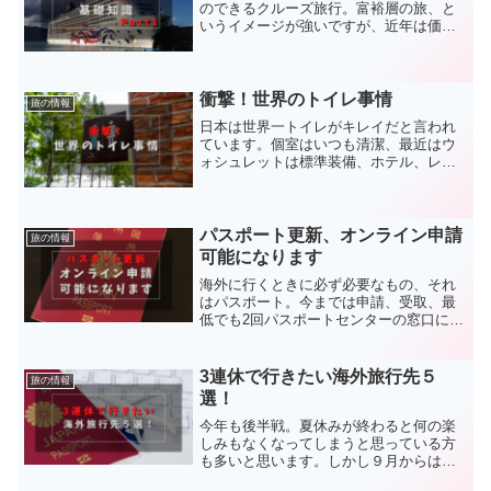
のできるクルーズ旅行。富裕層の旅、と
いうイメージが強いですが、近年は価格
がリーズナブルな客船も増え、ファミリ
ー層でも楽しめるクルーズ旅行も増えて
います。今回はクルーズ旅行の基礎知識
についてまとめてみました...
衝撃！世界のトイレ事情
旅の情報
日本は世界一トイレがキレイだと言われ
ています。個室はいつも清潔、最近はウ
ォシュレットは標準装備、ホテル、レス
トランやオフィスではボタンを押せば音
が流れるし、便座は自動で開閉します。
海外旅行をしていると、世界には日本で
は考えられないトイレがあ...
パスポート更新、オンライン申請
旅の情報
可能になります
海外に行くときに必ず必要なもの、それ
はパスポート。今までは申請、受取、最
低でも2回パスポートセンターの窓口に行
く必要がありました。2023年3月27日よ
り一部の申請が、オンラインでできるよ
うになります。これにより、申請はオン
3連休で行きたい海外旅行先５
旅の情報
ラインで行い受取...
選！
今年も後半戦。夏休みが終わると何の楽
しみもなくなってしまうと思っている方
も多いと思います。しかし９月からは毎
月のように３連休があるので、このお休