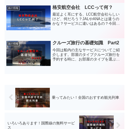
みを使って海外旅行にも行くことができ
ます。そこで今回は３連休で行きたい海
格安航空会社 LCCって何？
旅の情報
外旅行先をご紹介します。...
最近よく耳にする、LCC航空会社らしい
けど、何だろう？JALやANAとは違うの
かな？サービスに違いはあるの？今回は
そんな疑問について、解説していきま
す。LCCとは？Low Cost Carrier（ローコ
ストキャリア）の略。日本では格安航
空...
クルーズ旅行の基礎知識 Part2
旅の情報
今回は船内の主なサービスについてご紹
介します。部屋のタイプクルーズ旅行を
予約する時に、お部屋のタイプを選ぶこ
とができます。内側→海側窓あり→海側
バルコニー→スイートの順で料金が高く
なります。内側一番価格がリーズナブル
なタイプです。お部屋には...
乗ってみたい！全国のおすすめ観光列車
いろいろあります！国際線の無料サービ
ス