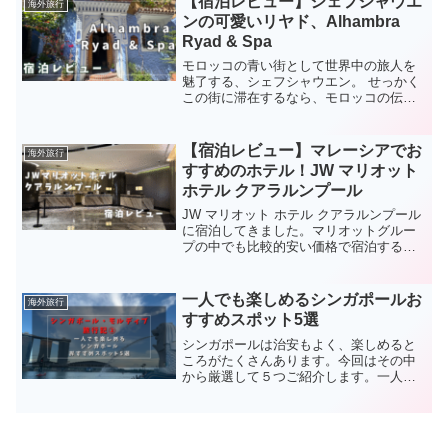
【宿泊レビュー】シェフシャウエ
海外旅行
イライトを網羅した、充実...
ンの可愛いリヤド、Alhambra
Ryad & Spa
モロッコの青い街として世界中の旅人を
魅了する、シェフシャウエン。 せっかく
この街に滞在するなら、モロッコの伝統
的な邸宅ホテル「リヤド（Riad）」に泊
まって、その世界観にどっぷり浸かりた
い！リヤドとは、かつての邸宅をリノベ
【宿泊レビュー】マレーシアでお
海外旅行
ーションした宿泊施...
すすめのホテル！JW マリオット
ホテル クアラルンプール
JW マリオット ホテル クアラルンプール
に宿泊してきました。マリオットグルー
プの中でも比較的安い価格で宿泊するこ
とができ、私が泊まった2月の週末はツイ
ンルーム1泊、2万円台でした。クアラル
ンプールの中心部ブキッビンタン地区に
一人でも楽しめるシンガポールお
海外旅行
あり、ペトロナ...
すすめスポット5選
シンガポールは治安もよく、楽しめると
ころがたくさんあります。今回はその中
から厳選して５つご紹介します。一人で
も、一人だからこそ満喫できるかもしれ
ませんよ！(function(b,c,f,g,a,d,e)
{b.MoshimoAffiliate...