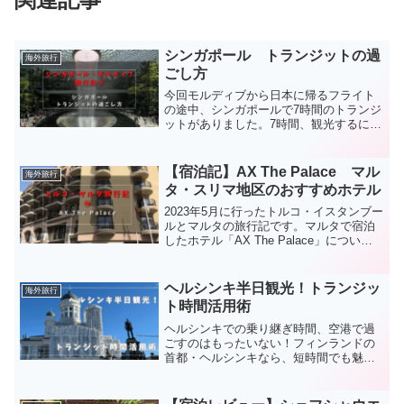
シンガポール トランジットの過
海外旅行
ごし方
今回モルディブから日本に帰るフライト
の途中、シンガポールで7時間のトランジ
ットがありました。7時間、観光するには
時間が足りないけど、空港で過ごすには
時間を持て余します。今回はシンガポー
ルでのトランジットの有効な時間の過ご
【宿泊記】AX The Palace マル
海外旅行
し方をご紹介します。...
タ・スリマ地区のおすすめホテル
2023年5月に行ったトルコ・イスタンブー
ルとマルタの旅行記です。マルタで宿泊
したホテル「AX The Palace」について
まとめました。
ヘルシンキ半日観光！トランジッ
海外旅行
ト時間活用術
ヘルシンキでの乗り継ぎ時間、空港で過
ごすのはもったいない！フィンランドの
首都・ヘルシンキなら、短時間でも魅力
的な観光が可能です。この記事では、実
際に私が巡った効率的な半日観光モデル
コースをご紹介します。ヘルシンキのハ