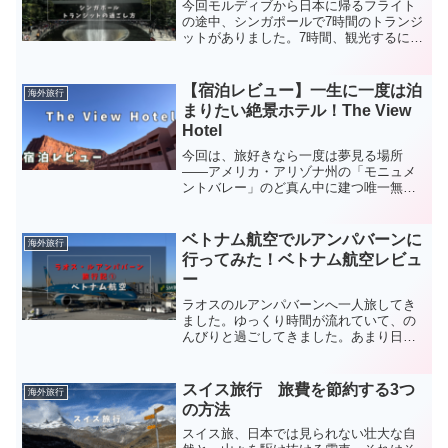
今回モルディブから日本に帰るフライト
の途中、シンガポールで7時間のトランジ
ットがありました。7時間、観光するには
時間が足りないけど、空港で過ごすには
時間を持て余します。今回はシンガポー
ルでのトランジットの有効な時間の過ご
【宿泊レビュー】一生に一度は泊
海外旅行
し方をご紹介します。...
まりたい絶景ホテル！The View
Hotel
今回は、旅好きなら一度は夢見る場所
——アメリカ・アリゾナ州の「モニュメ
ントバレー」のど真ん中に建つ唯一無二
のホテル「The View Hotel（ザ・ビュ
ー・ホテル）」に宿泊してきました！
数々のハリウッド作品に登場し、赤茶け
ベトナム航空でルアンパバーンに
海外旅行
た大地にそびえ立...
行ってみた！ベトナム航空レビュ
ー
ラオスのルアンパバーンへ一人旅してき
ました。ゆっくり時間が流れていて、の
んびりと過ごしてきました。あまり日本
人には知られていないラオス・ルアンパ
バーンの情報をお届けします。ラオス・
ルアンパバーンへの行き方ラオスへは日
スイス旅行 旅費を節約する3つ
海外旅行
本からの直行便がありませ...
の方法
スイス旅、日本では見られない壮大な自