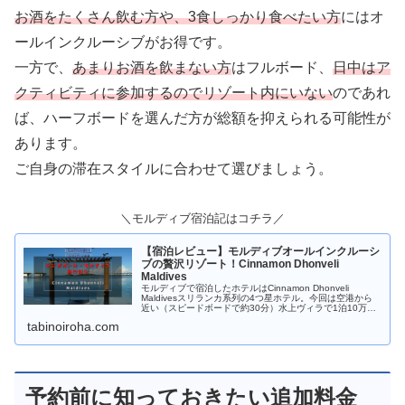
お酒をたくさん飲む方や、3食しっかり食べたい方
にはオ
ールインクルーシブがお得です。
一方で、
あまりお酒を飲まない方
はフルボード、
日中はア
クティビティに参加するのでリゾート内にいない
のであれ
ば、ハーフボードを選んだ方が総額を抑えられる可能性が
あります。
ご自身の滞在スタイルに合わせて選びましょう。
＼モルディブ宿泊記はコチラ／
【宿泊レビュー】モルディブオールインクルーシ
ブの贅沢リゾート！Cinnamon Dhonveli
Maldives
モルディブで宿泊したホテルはCinnamon Dhonveli
Maldivesスリランカ系列の4つ星ホテル。今回は空港から
近い（スピードボードで約30分）水上ヴィラで1泊10万円
以内オールインクルーシブという条件で検索しました。
tabinoiroha.com
70％オフ...
予約前に知っておきたい追加料金