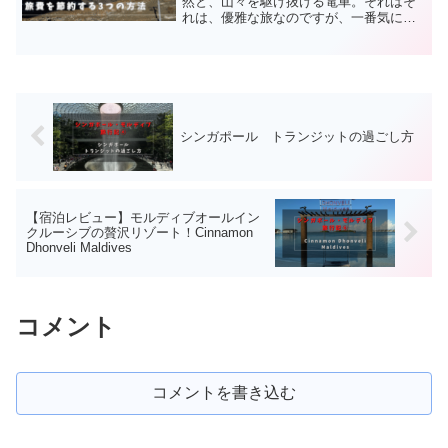
然と、山々を駆け抜ける電車。それはそ
れは、優雅な旅なのですが、一番気にな
るのが旅費！そう、スイスは世界で一番
物価の高い国としても知られています。
円安ということもあり、ホテル、電車の
チケット、レストランなど...
シンガポール トランジットの過ごし方
【宿泊レビュー】モルディブオールイン
クルーシブの贅沢リゾート！Cinnamon
Dhonveli Maldives
コメント
コメントを書き込む