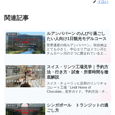
イロハ
関連記事
ルアンパバーン のんびり過ごし
海外旅行
たい人向け1日観光モデルコース
世界遺産の街ルアンパバーン。街自体は
とても小さく、中心エリアはメコン川と
ナムカーン川の２つに囲まれているエリ
ア。メイン通りのシーサワンウォン通り
を中心にお店やホテルが建っています。
滞在中はあまり観光せず、のんびり過ご
スイス・リンツ工場見学｜予約方
海外旅行
しました。今回はのんびり...
法・行き方・試食・所要時間を徹
底解説
スイス・チューリッヒ近郊のリンツチョ
コレート工場「Lindt Home of
Chocolate」見学ガイド。予約方法・チケ
ット料金・中央駅からの行き方・所要時
間を解説。チョコレートをたっぷり試食
できるコーナーや板チョコのお土産など
シンガポール トランジットの過
海外旅行
見どころもレポートします。
ごし方