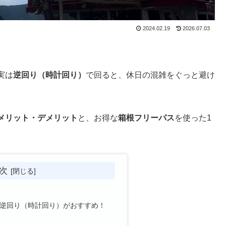
2024.02.19
2026.07.03
実は
逆回り（時計回り）
で回ると、休日の混雑をぐっと避け
メリット・デメリット
と、お得な
箱根フリーパス
を使った1
次
逆回り（時計回り）がおすすめ！