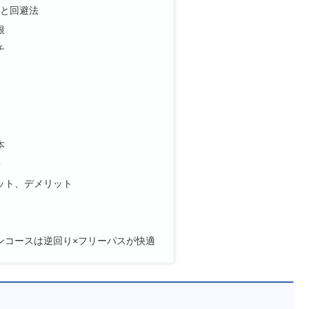
トと回避法
根
チ
本
着
ット、デメリット
ンコースは逆回り×フリーパスが快適