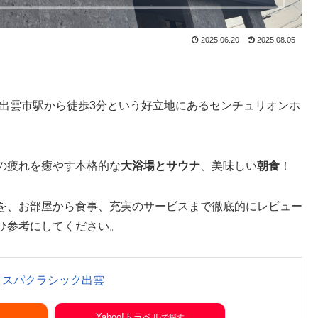
2025.06.20
2025.08.05
R出雲市駅から徒歩3分という好立地にあるセンチュリオンホ
の疲れを癒やす本格的な
大浴場とサウナ
、美味しい
朝食
！
を、お部屋から食事、充実のサービスまで徹底的にレビュー
ひ参考にしてください。
＆スパクラシック出雲
Yahoo!トラベル