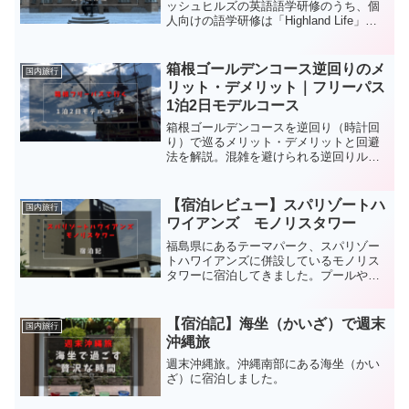
ッシュヒルズの英語語学研修のうち、個
人向けの語学研修は「Highland Life」と
呼ばれ、１人で参加できるプライベート
コース、友達同士で参加できるフレンズ
コース、レベル別に設定されたプログラ
箱根ゴールデンコース逆回りのメ
国内旅行
ムで参加で...
リット・デメリット｜フリーパス
1泊2日モデルコース
箱根ゴールデンコースを逆回り（時計回
り）で巡るメリット・デメリットと回避
法を解説。混雑を避けられる逆回りルー
トを、箱根フリーパスを使った1泊2日モ
デルコースで紹介します。箱根神社・大
涌谷・強羅も効率よく回れます。
【宿泊レビュー】スパリゾートハ
国内旅行
ワイアンズ モノリスタワー
福島県にあるテーマパーク、スパリゾー
トハワイアンズに併設しているモノリス
タワーに宿泊してきました。プールや温
泉、フラダンスショーなど、大人も子ど
もも楽しめるテーマパークで、2日間存分
に楽しんできました。この記事ではモノ
【宿泊記】海坐（かいざ）で週末
国内旅行
リスタワーについて紹介...
沖縄旅
週末沖縄旅。沖縄南部にある海坐（かい
ざ）に宿泊しました。