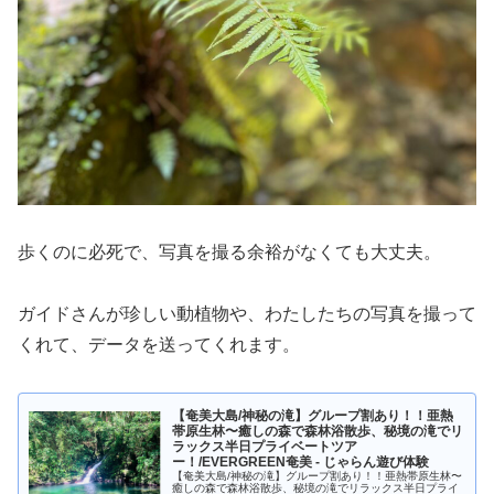
歩くのに必死で、写真を撮る余裕がなくても大丈夫。
ガイドさんが珍しい動植物や、わたしたちの写真を撮って
くれて、データを送ってくれます。
【奄美大島/神秘の滝】グループ割あり！！亜熱
帯原生林〜癒しの森で森林浴散歩、秘境の滝でリ
ラックス半日プライベートツア
ー！/EVERGREEN奄美 - じゃらん遊び体験
【奄美大島/神秘の滝】グループ割あり！！亜熱帯原生林〜
癒しの森で森林浴散歩、秘境の滝でリラックス半日プライ