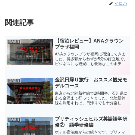
イロハ
関連記事
【宿泊レビュー】ANAクラウン
国内旅行
プラザ福岡
ANAクラウンプラザ福岡に宿泊してきま
した。博多駅からわずか5分の好立地で、
ビジネスにも観光にも最適なこのホテル
の魅力をたっぷりとお伝えします。この
記事ではANAクラウンプラザ福岡につい
て紹介していきます。ANAクラウンプラ
金沢日帰り旅行 おススメ観光モ
国内旅行
ザ福岡の概要AN...
デルコース
東京から北陸新幹線で2時間半。石川県に
ある金沢まで行ってきました。北陸新幹
線を利用すれば、日帰りでも十分楽しめ
ます。そのため思い立ったら週末でもさ
くっと行くことが可能！観光、グルメ、
楽しみがたくさん！今回は金沢の日帰り
ブリティッシュヒルズ英語語学研
国内旅行
プランをご紹介します。...
修② 語学研修編
ホテル宿泊編からの続きです。ブリティ